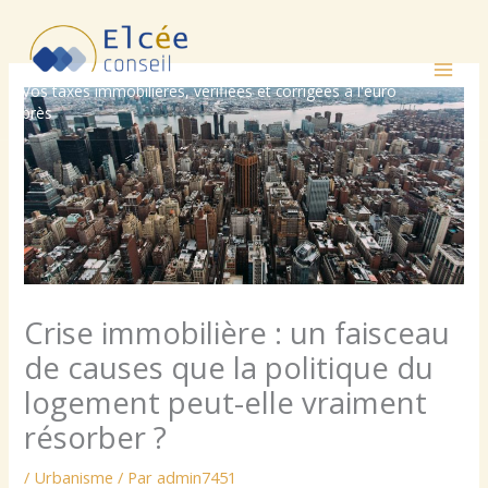
Aller
au
contenu
Vos taxes immobilières, vérifiées et corrigées à l'euro
près
Crise immobilière : un faisceau
de causes que la politique du
logement peut-elle vraiment
résorber ?
/
Urbanisme
/ Par
admin7451