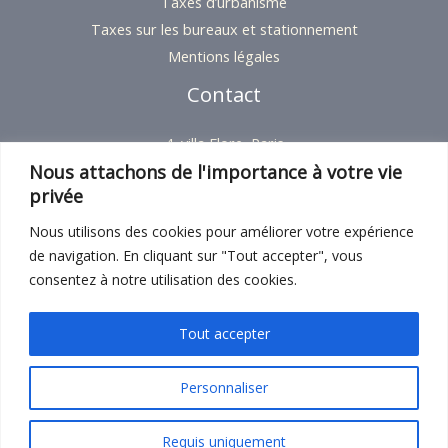
Taxes d’urbanisme
Taxes sur les bureaux et stationnement
Mentions légales
Contact
4, villa Flore, Paris
Nous attachons de l'importance à votre vie
+33 9 54 18 23 37
privée
Contact
Nous utilisons des cookies pour améliorer votre expérience
de navigation. En cliquant sur "Tout accepter", vous
consentez à notre utilisation des cookies.
Tout accepter
Copyright © 2026
Personnaliser
Powered by Elcée conseil
Requis uniquement