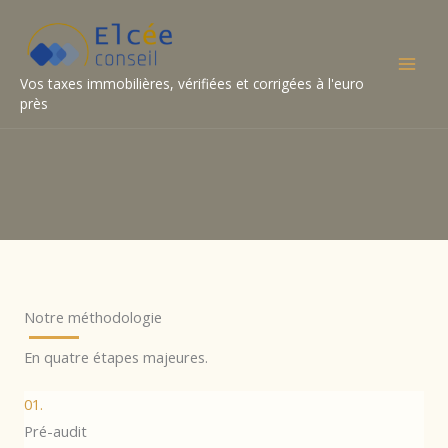
Aller
au
contenu
Vos taxes immobilières, vérifiées et corrigées à l'euro
près
Notre méthodologie
En quatre étapes majeures.
01.
Pré-audit